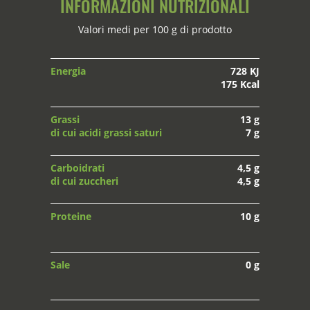
INFORMAZIONI NUTRIZIONALI
Valori medi per 100 g di prodotto
Energia
728 KJ
175 Kcal
Grassi
13 g
di cui acidi grassi saturi
7 g
Carboidrati
4,5 g
di cui zuccheri
4,5 g
Proteine
10 g
Sale
0 g