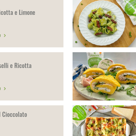
icotta e Limone
Ù
selli e Ricotta
Ù
l Cioccolato