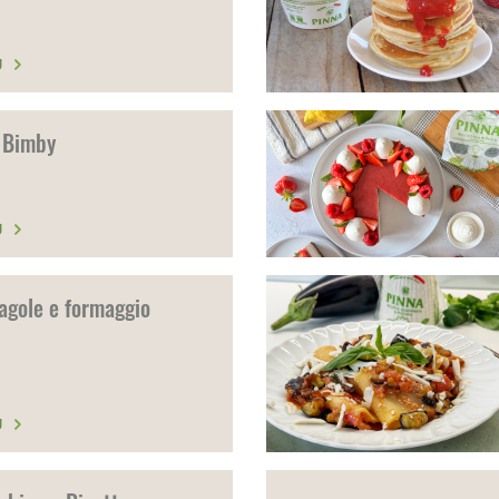
Ù
 Bimby
Ù
agole e formaggio
Ù