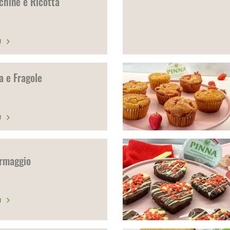
cchine e Ricotta
Ù
a e Fragole
Ù
ormaggio
Ù