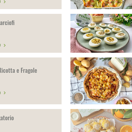
Ù
arciofi
Ù
Ricotta e Fragole
Ù
atorio