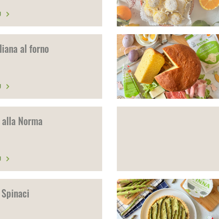
Ù
liana al forno
Ù
 alla Norma
Ù
 Spinaci