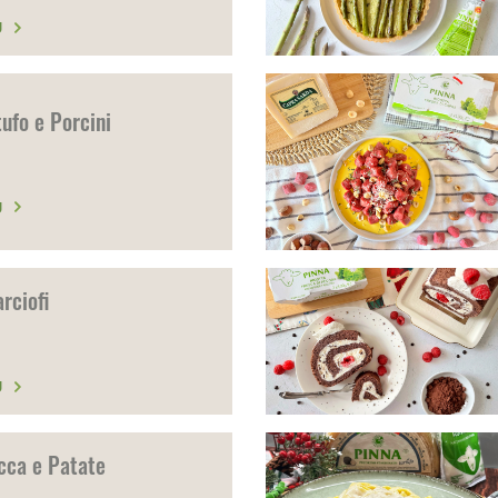
Ù
ufo e Porcini
Ù
rciofi
Ù
cca e Patate