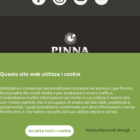
F.lli Pinna Industria Casearia S.p.A.
Questo sito web utilizza i cookie
info@pinnaformaggi.it
- Tel. 079.886009
P.IVA n.00061150900 Via F.lli Chighine, 9
Utilizziamo i cookie per personalizzare contenuti ed annunci, per fornire
- 07047 Thiesi (SS) ITALIA
funzionalità dei social media e per analizzare il nostro traffico.
Condividiamo inoltre informazioni sul modo in cui utilizza il nostro sito
© 2026 F.lli Pinna Industria Casearia S.p.A.
con i nostri partner che si occupano di analisi dei dati web, pubblicità e
social media, i quali potrebbero combinarle con altre informazioni che ha
COOKIE POLICY
INFORMATIVA SULLA PRIVACY
fornito loro o che hanno raccolto dal suo utilizzo dei loro servizi.
Mostra/Nascondi dettagli
Accetta tutti i cookie