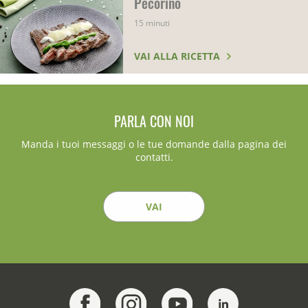
Pecorino
15 minuti
VAI ALLA RICETTA
PARLA CON NOI
Manda i tuoi messaggi o le tue domande dalla pagina dei
contatti.
VAI