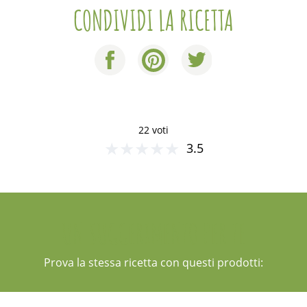
CONDIVIDI LA RICETTA
22 voti
★
★
★
★
★
3.5
UN SUGGERIMENTO PER TE
Prova la stessa ricetta con questi prodotti: