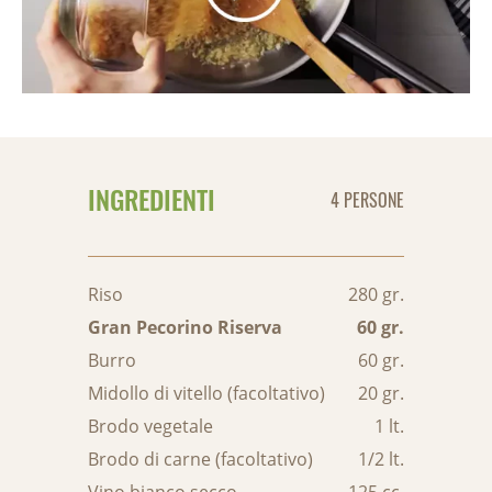
INGREDIENTI
4 PERSONE
Riso
280 gr.
Gran Pecorino Riserva
60 gr.
Burro
60 gr.
Midollo di vitello (facoltativo)
20 gr.
Brodo vegetale
1 lt.
Brodo di carne (facoltativo)
1/2 lt.