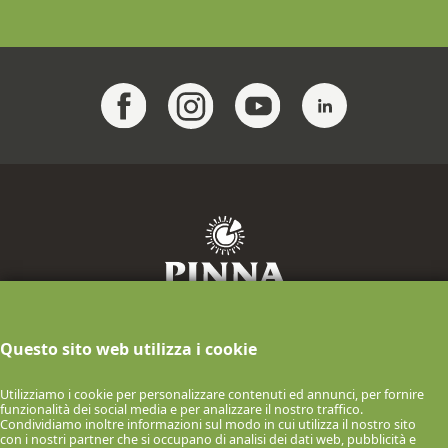
F.lli Pinna Industria Casearia S.p.A.
Questo sito web utilizza i cookie
info@pinnaformaggi.it
- Tel. 079.886009
P.IVA n.00061150900 Via F.lli Chighine, 9
Utilizziamo i cookie per personalizzare contenuti ed annunci, per fornire
- 07047 Thiesi (SS) ITALIA
funzionalità dei social media e per analizzare il nostro traffico.
Condividiamo inoltre informazioni sul modo in cui utilizza il nostro sito
© 2026 F.lli Pinna Industria Casearia S.p.A.
con i nostri partner che si occupano di analisi dei dati web, pubblicità e