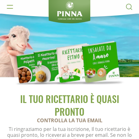
IL TUO RICETTARIO È QUASI
PRONTO
CONTROLLA LA TUA EMAIL
Ti ringraziamo per la tua iscrizione, Il tuo ricettario è
quasi pronto, lo riceverai a breve per email. Se non lo