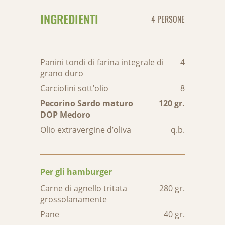
INGREDIENTI
4 PERSONE
Panini tondi di farina integrale di
4
grano duro
Carciofini sott’olio
8
Pecorino Sardo maturo
120 gr.
DOP Medoro
Olio extravergine d’oliva
q.b.
Per gli hamburger
Carne di agnello tritata
280 gr.
grossolanamente
Pane
40 gr.