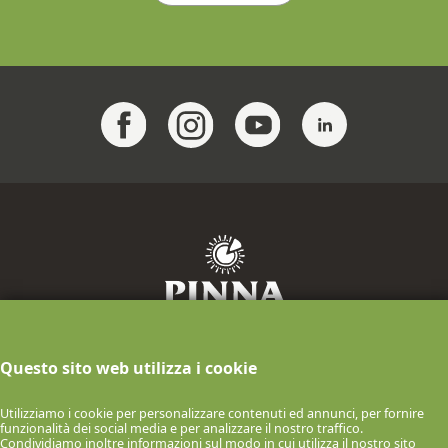
F.lli Pinna Industria Casearia S.p.A.
Questo sito web utilizza i cookie
info@pinnaformaggi.it
- Tel. 079.886009
P.IVA n.00061150900 Via F.lli Chighine, 9
Utilizziamo i cookie per personalizzare contenuti ed annunci, per fornire
- 07047 Thiesi (SS) ITALIA
funzionalità dei social media e per analizzare il nostro traffico.
Condividiamo inoltre informazioni sul modo in cui utilizza il nostro sito