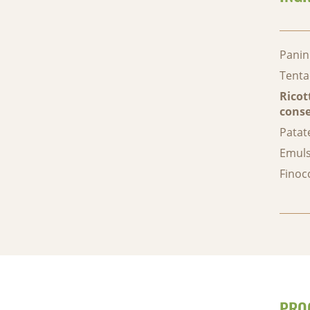
Panin
Tenta
Ricot
cons
Patat
Emuls
Finoc
PRO