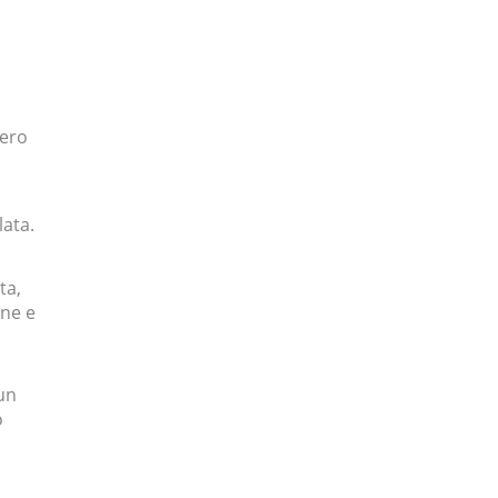
zero
lata.
ta,
one e
 un
o