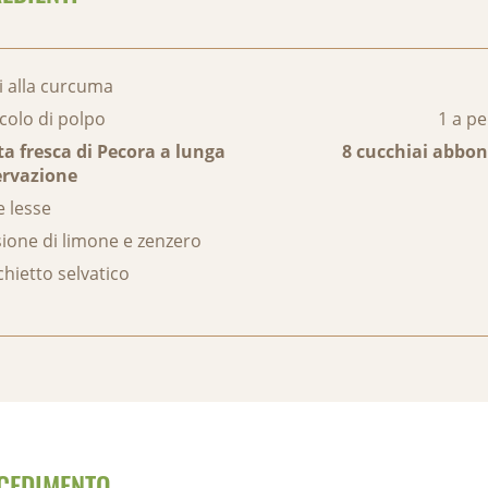
i alla curcuma
colo di polpo
1 a p
ta fresca di Pecora a lunga
8 cucchiai abbo
ervazione
e lesse
ione di limone e zenzero
chietto selvatico
CEDIMENTO