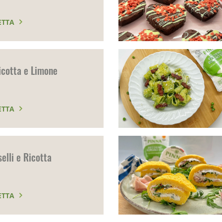
ETTA
icotta e Limone
ETTA
selli e Ricotta
ETTA