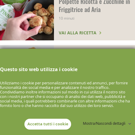
Polpette Ricotta e Zucchine in
Friggitrice ad Aria
10 minuti
VAI ALLA RICETTA
Polpette di Zucchine
25 minuti
Questo sito web utilizza i cookie
VAI ALLA RICETTA
Utilizziamo i cookie per personalizzare contenuti ed annunci, per fornire
funzionalità dei social media e per analizzare il nostro traffico.
Condividiamo inoltre informazioni sul modo in cui utilizza il nostro sito
con i nostri partner che si occupano di analisi dei dati web, pubblicità e
Anellini alla Pecorara
social media, i quali potrebbero combinarle con altre informazioni che ha
fornito loro o che hanno raccolto dal suo utilizzo dei loro servizi.
40 minuti
VAI ALLA RICETTA
Mostra/Nascondi dettagli
Accetta tutti i cookie