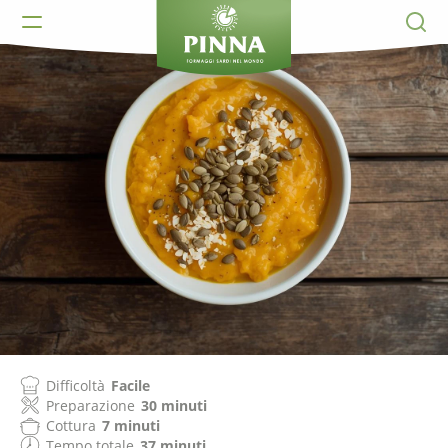
Difficoltà
Facile
Preparazione
30 minuti
Cottura
7 minuti
Tempo totale
37 minuti