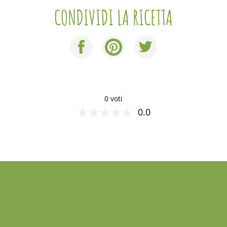
CONDIVIDI LA RICETTA
0 voti
★
★
★
★
★
0.0
UN SUGGERIMENTO PER TE