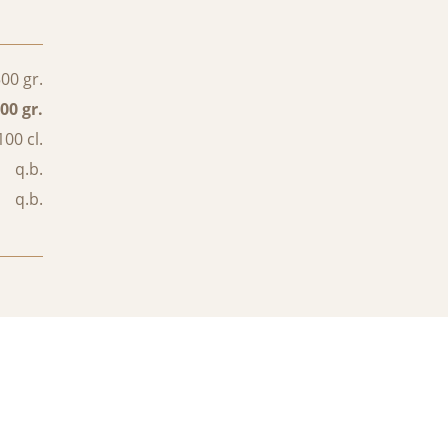
00 gr.
00 gr.
100 cl.
q.b.
q.b.