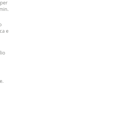
 per
 min.
o
ca e
lio
e.