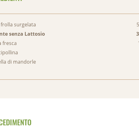
 frolla surgelata
5
nte senza Lattosio
3
 fresca
cipollina
lla di mandorle
CEDIMENTO