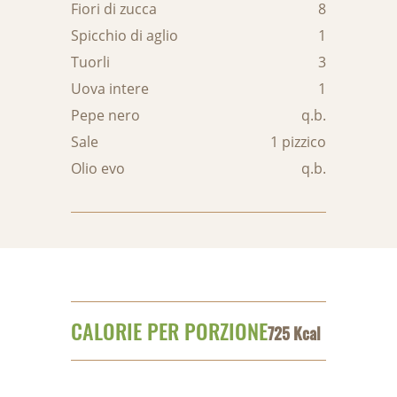
Fiori di zucca
8
Spicchio di aglio
1
Tuorli
3
Uova intere
1
Pepe nero
q.b.
Sale
1 pizzico
Olio evo
q.b.
CALORIE PER PORZIONE
725 Kcal