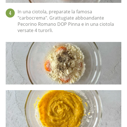
In una ciotola, preparate la famosa
4
"carbocrema". Grattugiate abboandante
Pecorino Romano DOP Pinna e in una ciotola
versate 4 turorli.