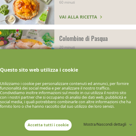
60 minuti
VAI ALLA RICETTA
Colombine di Pasqua
20 minuti
VAI ALLA RICETTA
Questo sito web utilizza i cookie
Tortine Pasqualine con Piselli
Utilizziamo i cookie per personalizzare contenuti ed annunci, per fornire
funzionalità dei social media e per analizzare il nostro traffico.
40 minuti
Condividiamo inoltre informazioni sul modo in cui utilizza il nostro sito
con i nostri partner che si occupano di analisi dei dati web, pubblicità e
social media, i quali potrebbero combinarle con altre informazioni che ha
fornito loro o che hanno raccolto dal suo utilizzo dei loro servizi.
VAI ALLA RICETTA
Mostra/Nascondi dettagli
Accetta tutti i cookie
Mini pasqualine