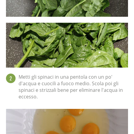
Metti gli spinaci in una pentola con un po'
2
d'acqua e cuocili a fuoco medio. Scola poi gli
spinaci e strizzali bene per eliminare l'acqua in
eccesso.