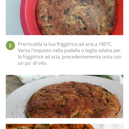
Preriscalda la tua friggitrice ad aria a 180°C.
6
Versa l'impasto nella padella o teglia adatta per
la friggitrice ad aria, precedentemente unta con
un po' di olio.