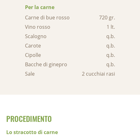
Per la carne
Carne di bue rosso
720 gr.
Vino rosso
1 lt.
Scalogno
q.b.
Carote
q.b.
Cipolle
q.b.
Bacche di ginepro
q.b.
Sale
2 cucchiai rasi
PROCEDIMENTO
Lo stracotto di carne