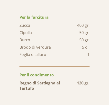
Per la farcitura
Zucca
400 gr.
Cipolla
50 gr.
Burro
50 gr.
Brodo di verdura
5 dl.
Foglia di alloro
1
Per il condimento
Regno di Sardegna al
120 gr.
Tartufo