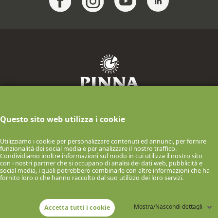
F.lli Pinna Industria Casearia S.p.A.
Questo sito web utilizza i cookie
info@pinnaformaggi.it
- Tel. 079.886009
P.IVA n.00061150900 Via F.lli Chighine, 9
Utilizziamo i cookie per personalizzare contenuti ed annunci, per fornire
- 07047 Thiesi (SS) ITALIA
funzionalità dei social media e per analizzare il nostro traffico.
Condividiamo inoltre informazioni sul modo in cui utilizza il nostro sito
© 2026 F.lli Pinna Industria Casearia S.p.A.
con i nostri partner che si occupano di analisi dei dati web, pubblicità e
social media, i quali potrebbero combinarle con altre informazioni che ha
COOKIE POLICY
INFORMATIVA SULLA PRIVACY
fornito loro o che hanno raccolto dal suo utilizzo dei loro servizi.
Mostra/Nascondi dettagli
Accetta tutti i cookie