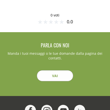
0 voti
★
★
★
★
★
0.0
PARLA CON NOI
Manda i tuoi messaggi o le tue domande dalla pagina dei
contatti.
VAI