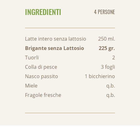
INGREDIENTI
4 PERSONE
Latte intero senza lattosio
250 ml.
Brigante senza Lattosio
225 gr.
Tuorli
2
Colla di pesce
3 fogli
Nasco passito
1 bicchierino
Miele
q.b.
Fragole fresche
q.b.