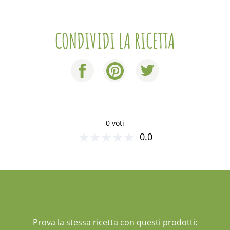
CONDIVIDI LA RICETTA
0 voti
★
★
★
★
★
0.0
UN SUGGERIMENTO PER TE
Prova la stessa ricetta con questi prodotti: