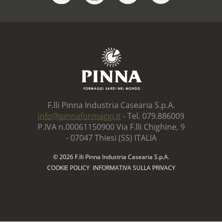
F.lli Pinna Industria Casearia S.p.A.
info@pinnaformaggi.it
- Tel. 079.886009
P.IVA n.00061150900 Via F.lli Chighine, 9
- 07047 Thiesi (SS) ITALIA
© 2026 F.lli Pinna Industria Casearia S.p.A.
COOKIE POLICY
INFORMATIVA SULLA PRIVACY