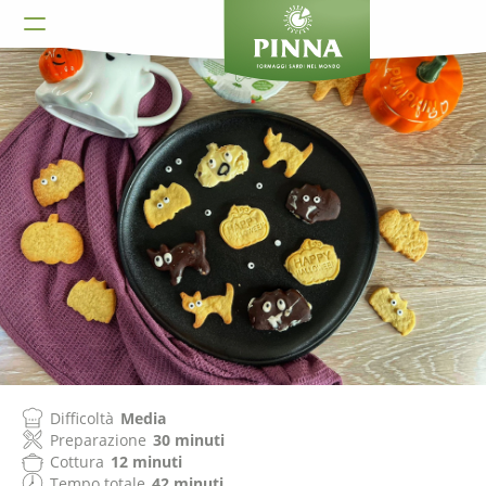
Difficoltà
Media
Preparazione
30 minuti
Cottura
12 minuti
Tempo totale
42 minuti