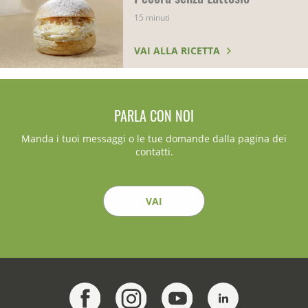
15 minuti
VAI ALLA RICETTA
PARLA CON NOI
Manda i tuoi messaggi o le tue domande dalla pagina dei
contatti.
VAI