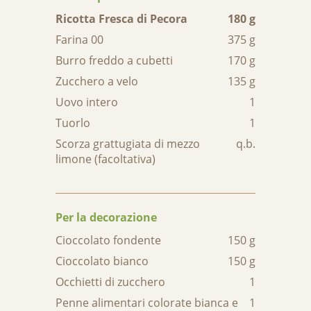
Ricotta Fresca di Pecora
180 g
Farina 00
375 g
Burro freddo a cubetti
170 g
Zucchero a velo
135 g
Uovo intero
1
Tuorlo
1
Scorza grattugiata di mezzo
q.b.
limone (facoltativa)
Per la decorazione
Cioccolato fondente
150 g
Cioccolato bianco
150 g
Occhietti di zucchero
1
Penne alimentari colorate bianca e
1