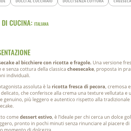
NDE
DOLCI AL CUCCHIAIO
DOLCI SENZA COTTURA
CHEESEC
 DI CUCINA:
ITALIANA
SENTAZIONE
ecake al bicchiere con ricotta e fragole.
Una versione fres
e e senza cottura della classica
cheesecake
, proposta in pra
ni individuali.
otagonista assoluta è la
ricotta fresca di pecora
, cremosa e
 delicato, che conferisce alla crema una texture vellutata e 
e genuino, più leggero e autentico rispetto alla tradizionale
ecake.
tto come
dessert estivo
, è l’ideale per chi cerca un dolce g
ggero, pronto in pochi minuti senza rinunciare al piacere di
lo momento di dolcezza.