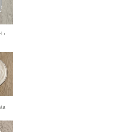
elo
ata.