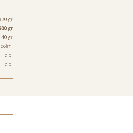
120 gr
300 gr
40 gr
 colmi
q.b.
q.b.