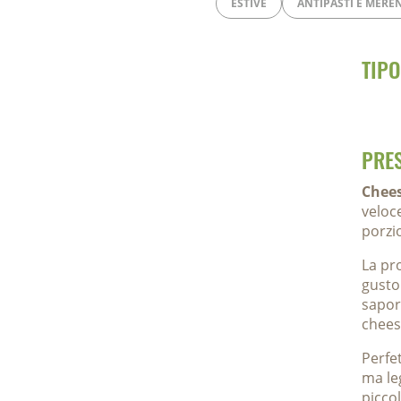
ESTIVE
ANTIPASTI E MERE
TIPO
PRE
Chees
veloc
porzio
La pr
gusto
sapor
chees
Perfe
ma le
picco