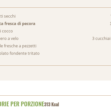
ti secchi
ta fresca di pecora
di cocco
ero a velo
3 cucchiai
le fresche a pezzetti
olato fondente tritato
ORIE PER PORZIONE
313 Kcal