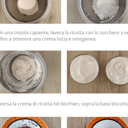
In una ciotola capiente, lavora la ricotta con lo zucchero a v
fino a ottenere una crema liscia e omogenea.
Versa la crema di ricotta nei bicchieri, sopra la base biscott