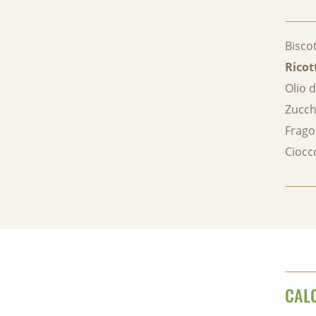
Biscot
Ricot
Olio 
Zucch
Frago
Ciocc
CAL