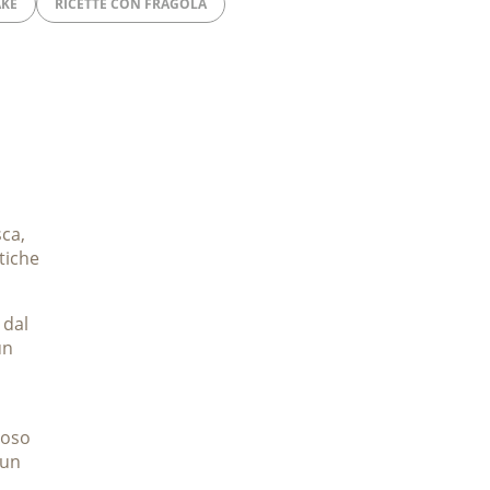
AKE
RICETTE CON FRAGOLA
ca,
tiche
 dal
un
oloso
 un