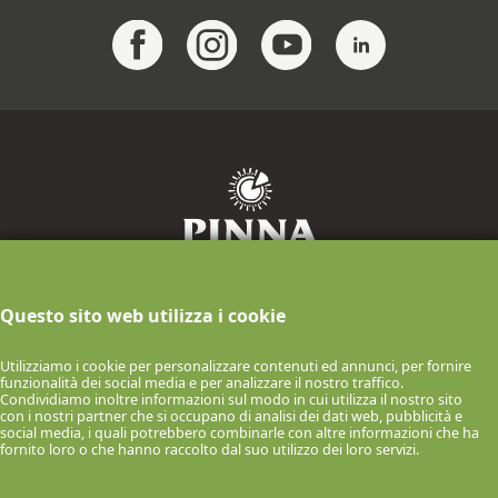
F.lli Pinna Industria Casearia S.p.A.
Questo sito web utilizza i cookie
info@pinnaformaggi.it
- Tel. 079.886009
P.IVA n.00061150900 Via F.lli Chighine, 9
Utilizziamo i cookie per personalizzare contenuti ed annunci, per fornire
- 07047 Thiesi (SS) ITALIA
funzionalità dei social media e per analizzare il nostro traffico.
Condividiamo inoltre informazioni sul modo in cui utilizza il nostro sito
© 2026 F.lli Pinna Industria Casearia S.p.A.
con i nostri partner che si occupano di analisi dei dati web, pubblicità e
social media, i quali potrebbero combinarle con altre informazioni che ha
COOKIE POLICY
INFORMATIVA SULLA PRIVACY
fornito loro o che hanno raccolto dal suo utilizzo dei loro servizi.