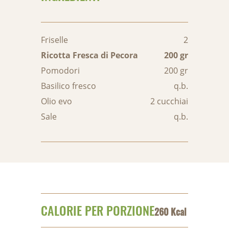
Friselle
2
Ricotta Fresca di Pecora
200 gr
Pomodori
200 gr
Basilico fresco
q.b.
Olio evo
2 cucchiai
Sale
q.b.
CALORIE PER PORZIONE
260 Kcal