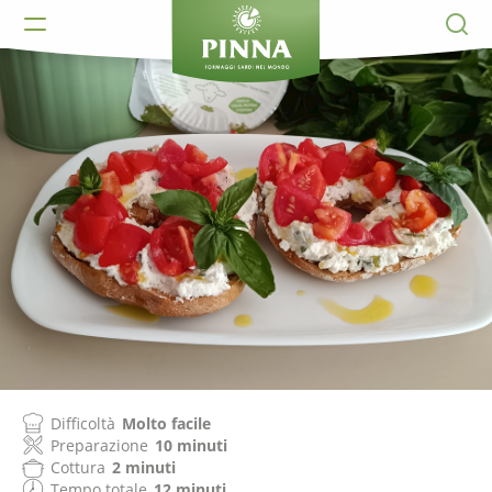
Difficoltà
Molto facile
Preparazione
10 minuti
Cottura
2 minuti
Tempo totale
12 minuti