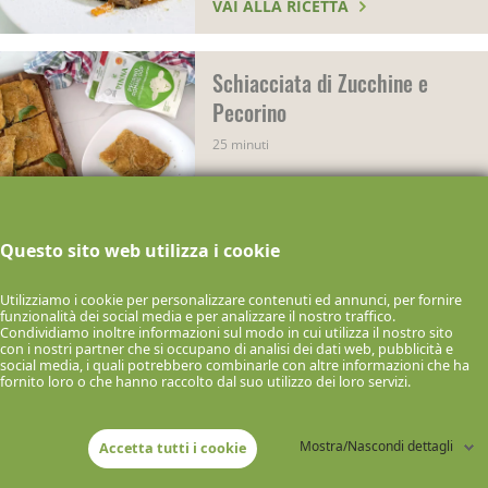
VAI ALLA RICETTA
Schiacciata di Zucchine e
Pecorino
25 minuti
VAI ALLA RICETTA
Questo sito web utilizza i cookie
Patate in Friggitrice ad Aria
Utilizziamo i cookie per personalizzare contenuti ed annunci, per fornire
30 minuti
funzionalità dei social media e per analizzare il nostro traffico.
Condividiamo inoltre informazioni sul modo in cui utilizza il nostro sito
con i nostri partner che si occupano di analisi dei dati web, pubblicità e
VAI ALLA RICETTA
social media, i quali potrebbero combinarle con altre informazioni che ha
fornito loro o che hanno raccolto dal suo utilizzo dei loro servizi.
Polpette al sugo
Mostra/Nascondi dettagli
Accetta tutti i cookie
20 minuti