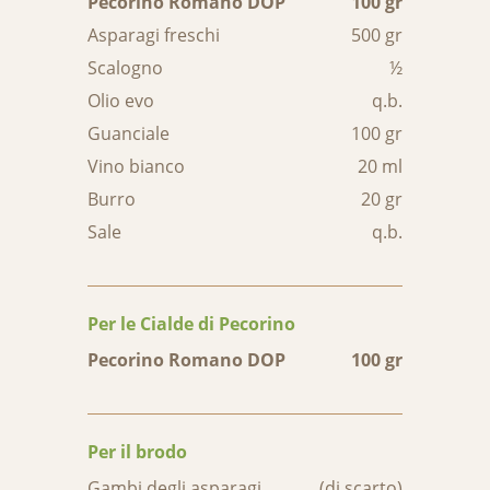
Pecorino Romano DOP
100 gr
Asparagi freschi
500 gr
Scalogno
½
Olio evo
q.b.
Guanciale
100 gr
Vino bianco
20 ml
Burro
20 gr
Sale
q.b.
Per le Cialde di Pecorino
Pecorino Romano DOP
100 gr
Per il brodo
Gambi degli asparagi
(di scarto)