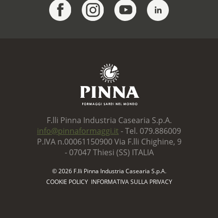
F.lli Pinna Industria Casearia S.p.A.
info@pinnaformaggi.it
- Tel. 079.886009
P.IVA n.00061150900 Via F.lli Chighine, 9
- 07047 Thiesi (SS) ITALIA
© 2026 F.lli Pinna Industria Casearia S.p.A.
COOKIE POLICY
INFORMATIVA SULLA PRIVACY