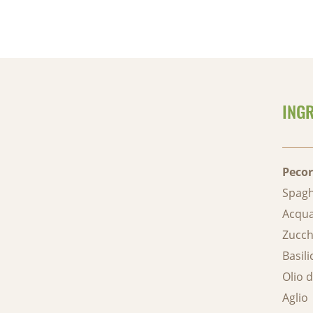
INGR
Peco
Spagh
Acqua
Zucch
Basili
Olio d
Aglio