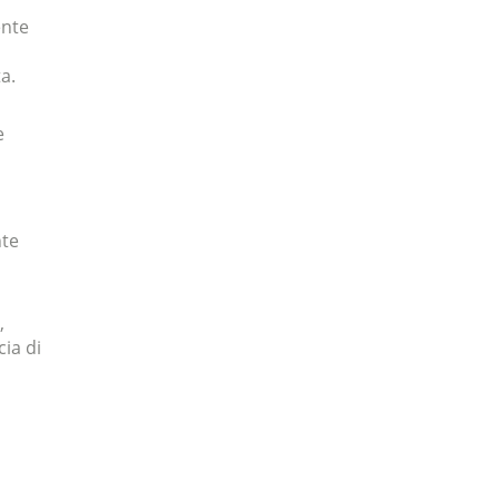
ente
a.
e
nte
,
ia di