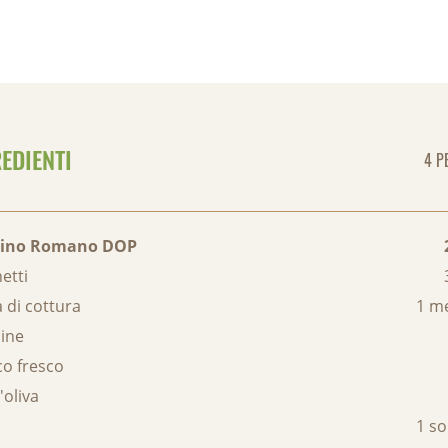
EDIENTI
4 P
rino Romano DOP
etti
 di cottura
1 m
ine
co fresco
'oliva
1 so