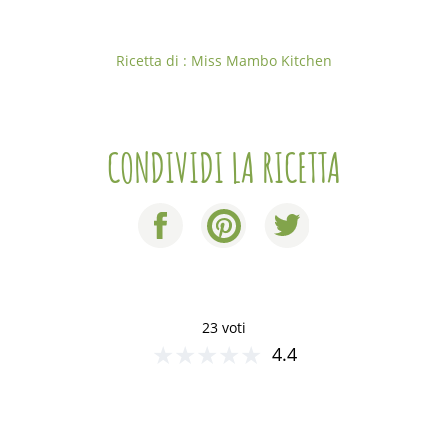
Ricetta di : Miss Mambo Kitchen
CONDIVIDI LA RICETTA
23 voti
★
★
★
★
★
4.4