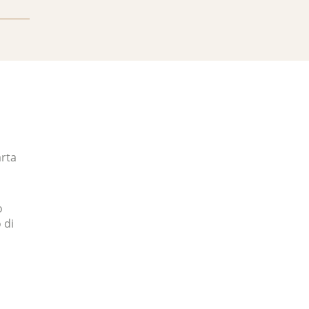
arta
o
 di