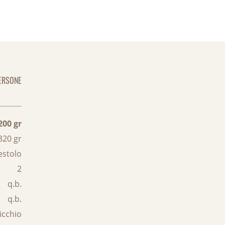
ERSONE
200 gr
320 gr
estolo
2
q.b.
q.b.
icchio