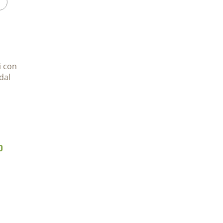
i con
dal
o