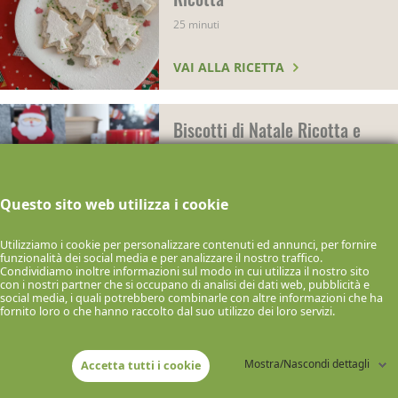
25 minuti
VAI ALLA RICETTA
Biscotti di Natale Ricotta e
Limone
35 minuti
Questo sito web utilizza i cookie
VAI ALLA RICETTA
Utilizziamo i cookie per personalizzare contenuti ed annunci, per fornire
funzionalità dei social media e per analizzare il nostro traffico.
Condividiamo inoltre informazioni sul modo in cui utilizza il nostro sito
Biscotti di Natale Ricotta e
con i nostri partner che si occupano di analisi dei dati web, pubblicità e
social media, i quali potrebbero combinarle con altre informazioni che ha
Arancia
fornito loro o che hanno raccolto dal suo utilizzo dei loro servizi.
45 minuti
Mostra/Nascondi dettagli
Accetta tutti i cookie
VAI ALLA RICETTA