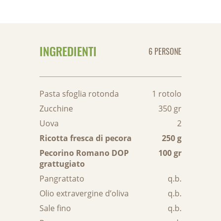
INGREDIENTI
6 PERSONE
Pasta sfoglia rotonda
1 rotolo
Zucchine
350 gr
Uova
2
Ricotta fresca di pecora
250 g
Pecorino Romano DOP
100 gr
grattugiato
Pangrattato
q.b.
Olio extravergine d’oliva
q.b.
Sale fino
q.b.