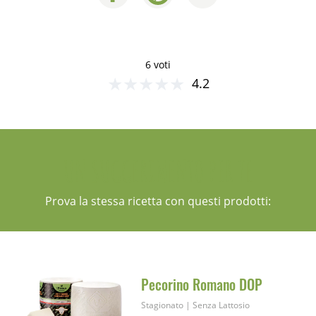
6 voti
★
★
★
★
★
4.2
UN SUGGERIMENTO PER TE
Prova la stessa ricetta con questi prodotti:
Pecorino Romano DOP
Stagionato
|
Senza Lattosio