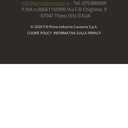
info@pinnaformaggi.it
- Tel. 079.886009
P.IVA n.00061150900 Via F.lli Chighine, 9
- 07047 Thiesi (SS) ITALIA
© 2026 F.lli Pinna Industria Casearia S.p.A.
COOKIE POLICY
INFORMATIVA SULLA PRIVACY